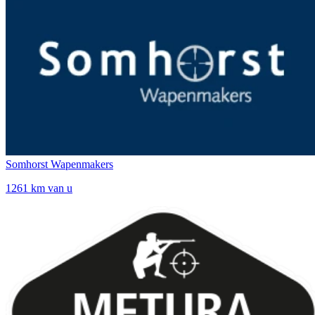
Somhorst Wapenmakers
1261 km van u