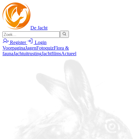
De Jacht
Register
Login
Voorpagina
Jagen
Fotoquiz
Flora &
fauna
Jachtuitrusting
Jachtfilms
Actueel