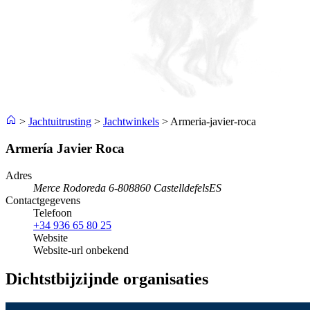
>
Jachtuitrusting
>
Jachtwinkels
>
Armeria-javier-roca
Armería Javier Roca
Adres
Merce Rodoreda 6-8
08860 Castelldefels
ES
Contactgegevens
Telefoon
+34 936 65 80 25
Website
Website-url onbekend
Dichtstbijzijnde organisaties