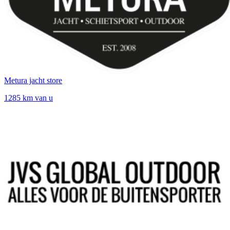
Metura jacht store
1285 km van u