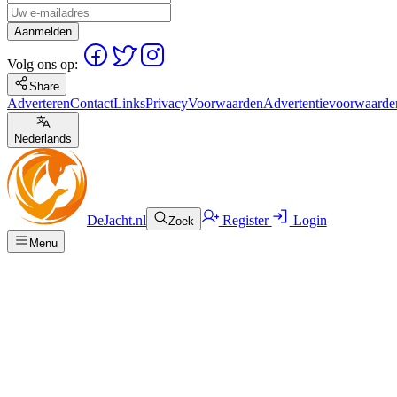
Aanmelden
Volg ons op:
Share
Adverteren
Contact
Links
Privacy
Voorwaarden
Advertentievoorwaarde
Nederlands
DeJacht.nl
Register
Login
Zoek
Menu