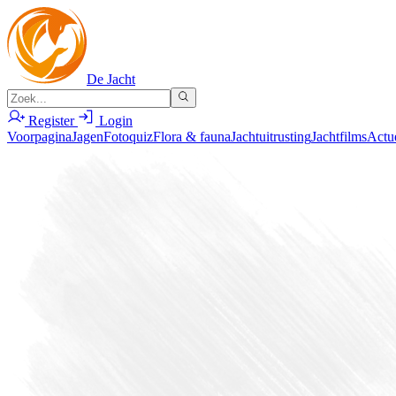
De Jacht
Register
Login
Voorpagina
Jagen
Fotoquiz
Flora & fauna
Jachtuitrusting
Jachtfilms
Actu