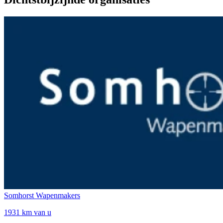
Somhorst Wapenmakers
1931 km van u