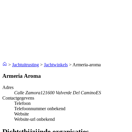
>
Jachtuitrusting
>
Jachtwinkels
>
Armeria-aroma
Armeria Aroma
Adres
Calle Zamora
121600 Valverde Del Camino
ES
Contactgegevens
Telefoon
Telefoonnummer onbekend
Website
Website-url onbekend
Dichtstbijzijnde organisaties