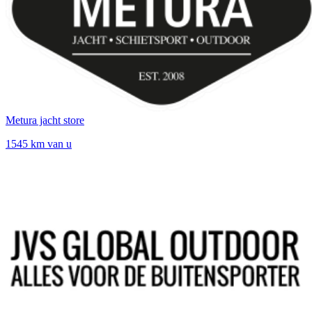
Metura jacht store
1545 km van u