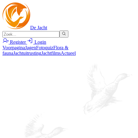
De Jacht
Register
Login
Voorpagina
Jagen
Fotoquiz
Flora &
fauna
Jachtuitrusting
Jachtfilms
Actueel