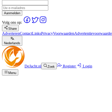
Aanmelden
Volg ons op:
Share
Adverteren
Contact
Links
Privacy
Voorwaarden
Advertentievoorwaarde
Nederlands
DeJacht.nl
Register
Login
Zoek
Menu