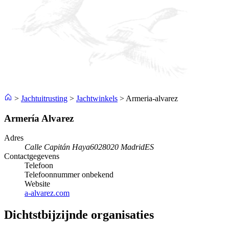
>
Jachtuitrusting
>
Jachtwinkels
>
Armeria-alvarez
Armería Alvarez
Adres
Calle Capitán Haya
6028020 Madrid
ES
Contactgegevens
Telefoon
Telefoonnummer onbekend
Website
a-alvarez.com
Dichtstbijzijnde organisaties