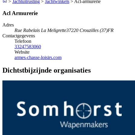
>
Jachtuitrusting
>
Jachtwinkels
>
Acl-armurerie
Acl Armurerie
Adres
Rue Rabelais La Meligrette
37220 Crouzilles (37)
FR
Contactgegevens
Telefoon
33247583060
Website
armes-chasse-loisirs.com
Dichtstbijzijnde organisaties