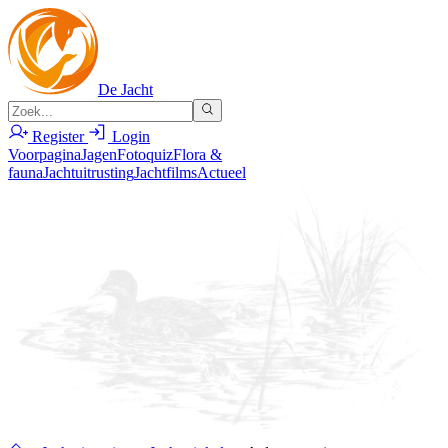
De Jacht
Register
Login
Voorpagina
Jagen
Fotoquiz
Flora &
fauna
Jachtuitrusting
Jachtfilms
Actueel