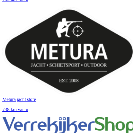
Metura jacht store
738 km van u