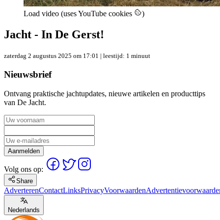
Load video (uses YouTube cookies
)
Jacht - In De Gerst!
zaterdag 2 augustus 2025 om 17:01
| leestijd: 1 minuut
Nieuwsbrief
Ontvang praktische jachtupdates, nieuwe artikelen en producttips
van De Jacht.
Aanmelden
Volg ons op:
Share
Adverteren
Contact
Links
Privacy
Voorwaarden
Advertentievoorwaarde
Nederlands