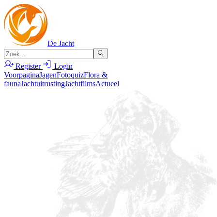
De Jacht
Register
Login
Voorpagina
Jagen
Fotoquiz
Flora &
fauna
Jachtuitrusting
Jachtfilms
Actueel