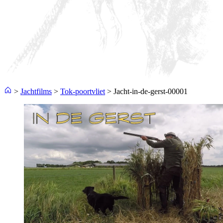
>
Jachtfilms
>
Tok-poortvliet
>
Jacht-in-de-gerst-00001