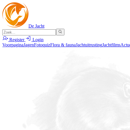
De Jacht
Register
Login
Voorpagina
Jagen
Fotoquiz
Flora & fauna
Jachtuitrusting
Jachtfilms
Actu