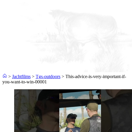
>
Jachtfilms
>
Tgs-outdoors
>
This-advice-is-very-important-if-
you-want-to-win-00001