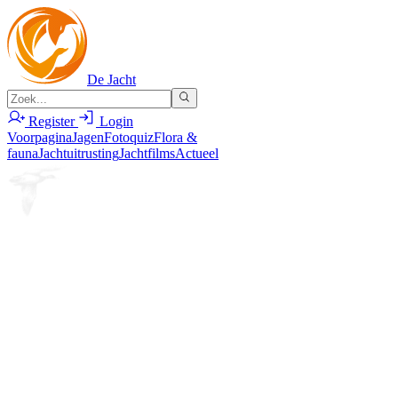
De Jacht
Register
Login
Voorpagina
Jagen
Fotoquiz
Flora &
fauna
Jachtuitrusting
Jachtfilms
Actueel