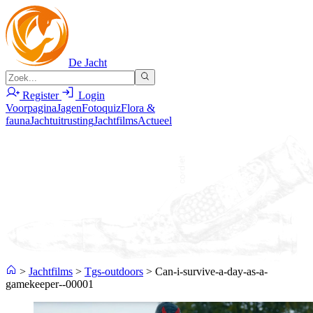
De Jacht
Register
Login
Voorpagina
Jagen
Fotoquiz
Flora &
fauna
Jachtuitrusting
Jachtfilms
Actueel
>
Jachtfilms
>
Tgs-outdoors
>
Can-i-survive-a-day-as-a-
gamekeeper--00001