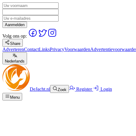
Aanmelden
Volg ons op:
Share
Adverteren
Contact
Links
Privacy
Voorwaarden
Advertentievoorwaarde
Nederlands
DeJacht.nl
Register
Login
Zoek
Menu