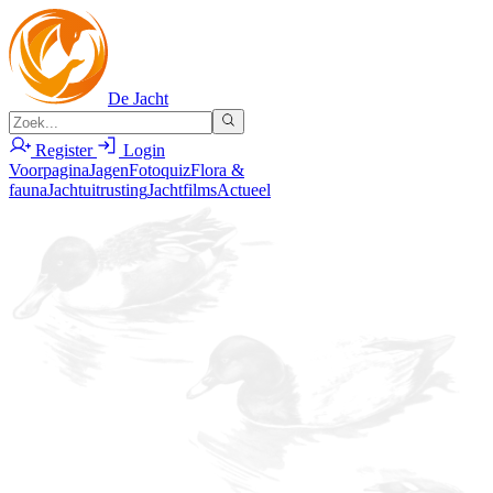
De Jacht
Register
Login
Voorpagina
Jagen
Fotoquiz
Flora &
fauna
Jachtuitrusting
Jachtfilms
Actueel