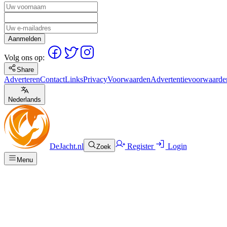
Aanmelden
Volg ons op:
Share
Adverteren
Contact
Links
Privacy
Voorwaarden
Advertentievoorwaarde
Nederlands
DeJacht.nl
Register
Login
Zoek
Menu