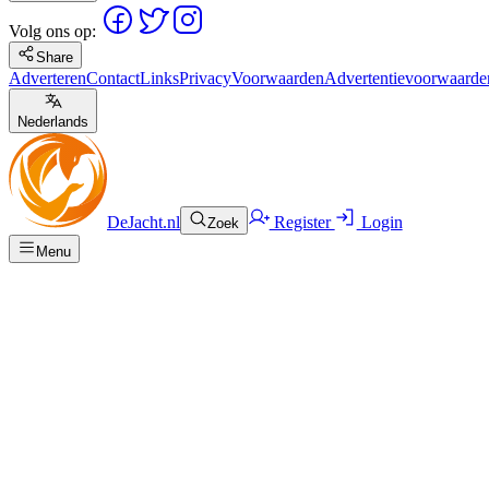
Volg ons op:
Share
Adverteren
Contact
Links
Privacy
Voorwaarden
Advertentievoorwaarde
Nederlands
DeJacht.nl
Register
Login
Zoek
Menu