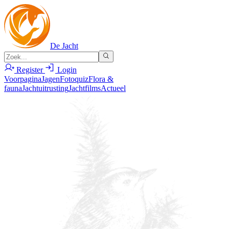
De Jacht
Register
Login
Voorpagina
Jagen
Fotoquiz
Flora &
fauna
Jachtuitrusting
Jachtfilms
Actueel