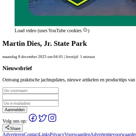
Load video (uses YouTube cookies
)
Martin Dies, Jr. State Park
maandag 8 december 2025 om 04:01
| leestijd: 1 minuut
Nieuwsbrief
Ontvang praktische jachtupdates, nieuwe artikelen en producttips van
Aanmelden
Volg ons op:
Share
Adverteren
Contact
Links
Privacy
Voorwaarden
Advertentievoorwaarde