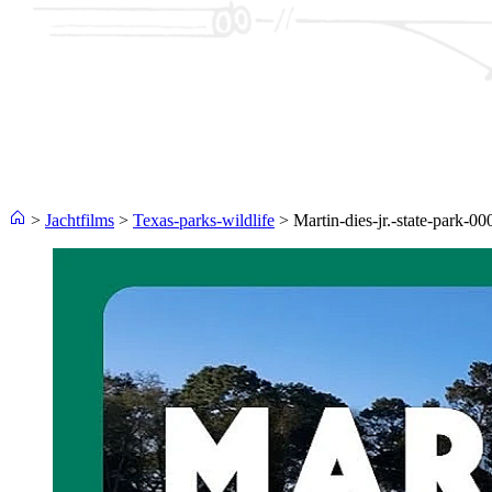
>
Jachtfilms
>
Texas-parks-wildlife
>
Martin-dies-jr.-state-park-0