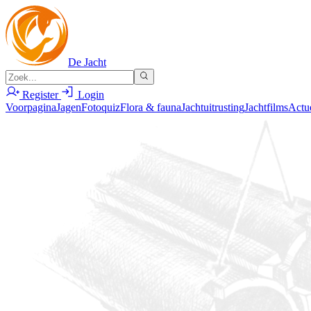
De Jacht
Register
Login
Voorpagina
Jagen
Fotoquiz
Flora & fauna
Jachtuitrusting
Jachtfilms
Actu