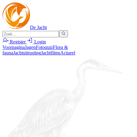
De Jacht
Register
Login
Voorpagina
Jagen
Fotoquiz
Flora &
fauna
Jachtuitrusting
Jachtfilms
Actueel