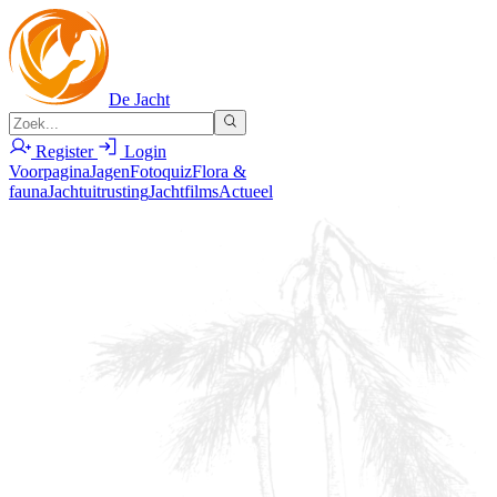
De Jacht
Register
Login
Voorpagina
Jagen
Fotoquiz
Flora &
fauna
Jachtuitrusting
Jachtfilms
Actueel