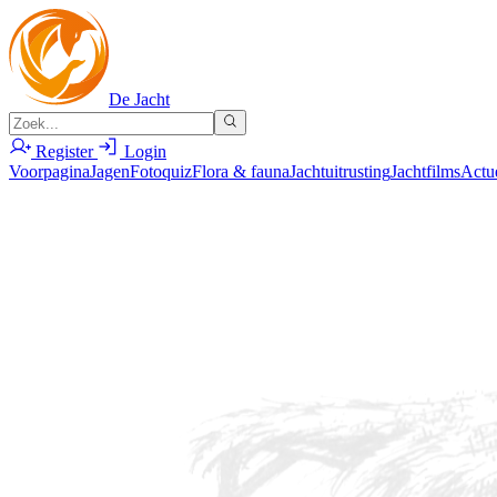
De Jacht
Register
Login
Voorpagina
Jagen
Fotoquiz
Flora & fauna
Jachtuitrusting
Jachtfilms
Actu