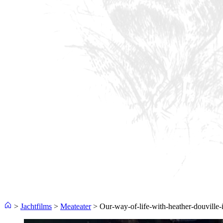
>
Jachtfilms
>
Meateater
>
Our-way-of-life-with-heather-douville-