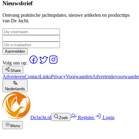
Nieuwsbrief
Ontvang praktische jachtupdates, nieuwe artikelen en producttips
van De Jacht.
Aanmelden
Volg ons op:
Share
Adverteren
Contact
Links
Privacy
Voorwaarden
Advertentievoorwaarde
Nederlands
DeJacht.nl
Register
Login
Zoek
Menu