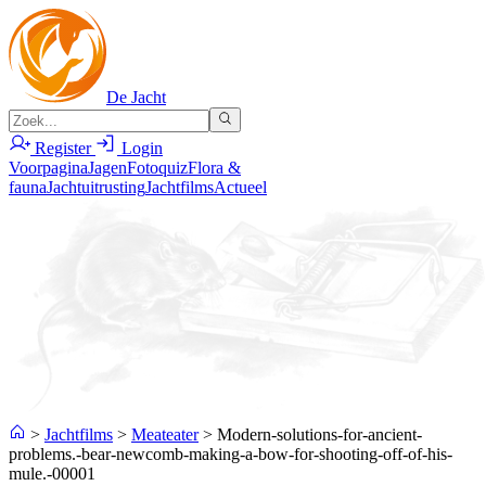
De Jacht
Register
Login
Voorpagina
Jagen
Fotoquiz
Flora &
fauna
Jachtuitrusting
Jachtfilms
Actueel
>
Jachtfilms
>
Meateater
>
Modern-solutions-for-ancient-
problems.-bear-newcomb-making-a-bow-for-shooting-off-of-his-
mule.-00001