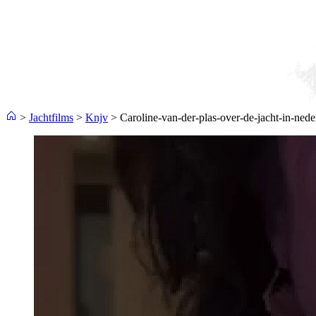
>
Jachtfilms
>
Knjv
>
Caroline-van-der-plas-over-de-jacht-in-ned