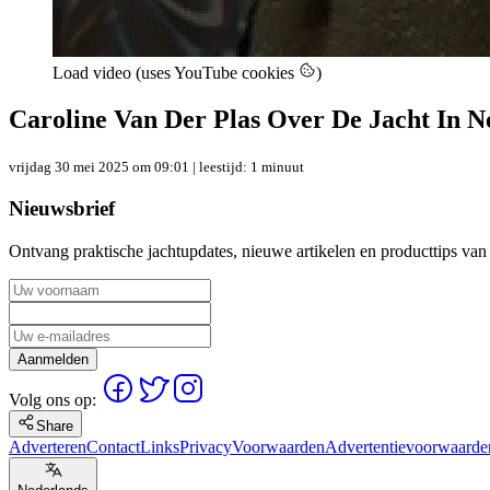
Load video (uses YouTube cookies
)
Caroline Van Der Plas Over De Jacht In N
vrijdag 30 mei 2025 om 09:01
| leestijd: 1 minuut
Nieuwsbrief
Ontvang praktische jachtupdates, nieuwe artikelen en producttips van
Aanmelden
Volg ons op:
Share
Adverteren
Contact
Links
Privacy
Voorwaarden
Advertentievoorwaarde