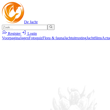
De Jacht
Register
Login
Voorpagina
Jagen
Fotoquiz
Flora & fauna
Jachtuitrusting
Jachtfilms
Actu