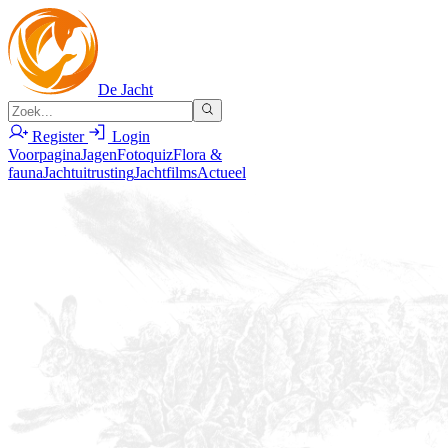
De Jacht
Register
Login
Voorpagina
Jagen
Fotoquiz
Flora &
fauna
Jachtuitrusting
Jachtfilms
Actueel