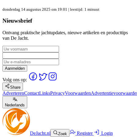
donderdag 14 augustus 2025 om 19:01
| leestijd: 1 minuut
Nieuwsbrief
Ontvang praktische jachtupdates, nieuwe artikelen en producttips
van De Jacht.
Aanmelden
Volg ons op:
Share
Adverteren
Contact
Links
Privacy
Voorwaarden
Advertentievoorwaarde
Nederlands
DeJacht.nl
Register
Login
Zoek