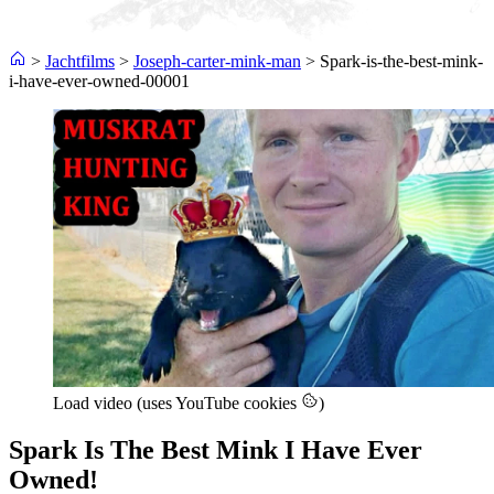
>
Jachtfilms
>
Joseph-carter-mink-man
>
Spark-is-the-best-mink-
i-have-ever-owned-00001
Load video (uses YouTube cookies
)
Spark Is The Best Mink I Have Ever
Owned!