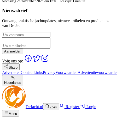
woensdag 26 november 2025 om 16:01
| leestijd: 1 minuut
Nieuwsbrief
Ontvang praktische jachtupdates, nieuwe artikelen en producttips
van De Jacht.
Aanmelden
Volg ons op:
Share
Adverteren
Contact
Links
Privacy
Voorwaarden
Advertentievoorwaarde
Nederlands
DeJacht.nl
Register
Login
Zoek
Menu