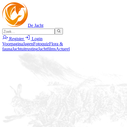
De Jacht
Register
Login
Voorpagina
Jagen
Fotoquiz
Flora &
fauna
Jachtuitrusting
Jachtfilms
Actueel