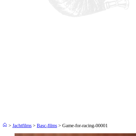
>
Jachtfilms
>
Basc-films
>
Game-for-racing-00001