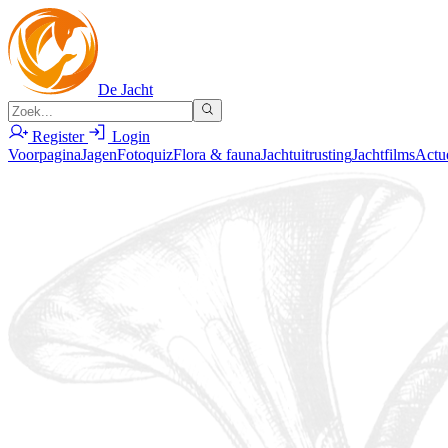
De Jacht
Register
Login
Voorpagina
Jagen
Fotoquiz
Flora & fauna
Jachtuitrusting
Jachtfilms
Actu