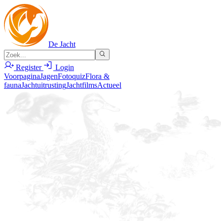
De Jacht
Register
Login
Voorpagina
Jagen
Fotoquiz
Flora &
fauna
Jachtuitrusting
Jachtfilms
Actueel