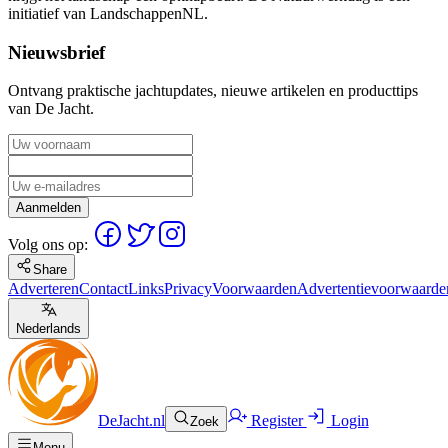
initiatief van LandschappenNL.
Nieuwsbrief
Ontvang praktische jachtupdates, nieuwe artikelen en producttips
van De Jacht.
Aanmelden
Volg ons op:
Share
Adverteren
Contact
Links
Privacy
Voorwaarden
Advertentievoorwaarde
Nederlands
DeJacht.nl
Register
Login
Zoek
Menu