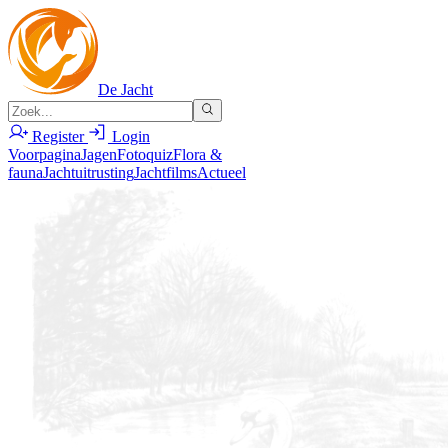
De Jacht
Register
Login
Voorpagina
Jagen
Fotoquiz
Flora &
fauna
Jachtuitrusting
Jachtfilms
Actueel