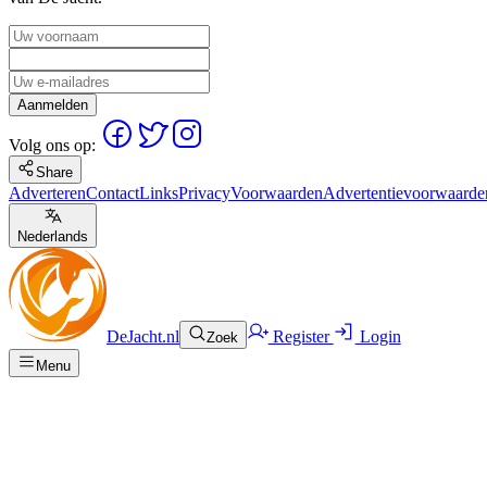
Aanmelden
Volg ons op:
Share
Adverteren
Contact
Links
Privacy
Voorwaarden
Advertentievoorwaarde
Nederlands
DeJacht.nl
Register
Login
Zoek
Menu