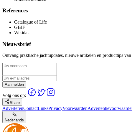
References
Catalogue of Life
GBIF
Wikidata
Nieuwsbrief
Ontvang praktische jachtupdates, nieuwe artikelen en producttips van
Aanmelden
Volg ons op:
Share
Adverteren
Contact
Links
Privacy
Voorwaarden
Advertentievoorwaarde
Nederlands