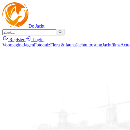
De Jacht
Register
Login
Voorpagina
Jagen
Fotoquiz
Flora & fauna
Jachtuitrusting
Jachtfilms
Actu