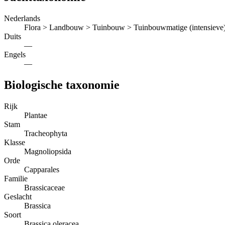
Nederlands
Flora > Landbouw > Tuinbouw > Tuinbouwmatige (intensieve)
Duits
—
Engels
—
Biologische taxonomie
Rijk
Plantae
Stam
Tracheophyta
Klasse
Magnoliopsida
Orde
Capparales
Familie
Brassicaceae
Geslacht
Brassica
Soort
Brassica oleracea