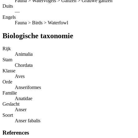
Fauna > Watervogels > Ganzen > Grauwe ganzen
Duits
—
Engels
Fauna > Birds > Waterfowl
Biologische taxonomie
Rijk
Animalia
Stam
Chordata
Klasse
Aves
Orde
Anseriformes
Familie
Anatidae
Geslacht
Anser
Soort
Anser fabalis
References