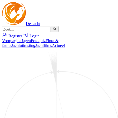
De Jacht
Register
Login
Voorpagina
Jagen
Fotoquiz
Flora &
fauna
Jachtuitrusting
Jachtfilms
Actueel