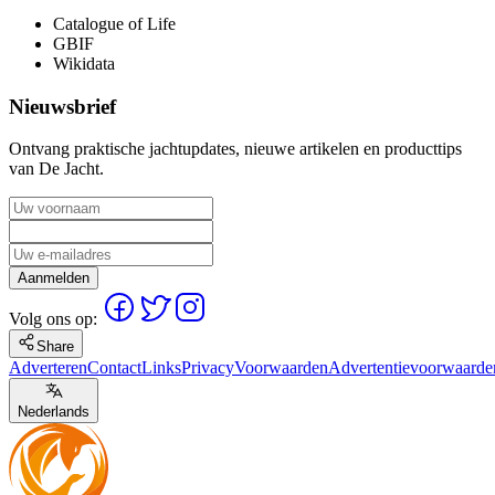
Catalogue of Life
GBIF
Wikidata
Nieuwsbrief
Ontvang praktische jachtupdates, nieuwe artikelen en producttips
van De Jacht.
Aanmelden
Volg ons op:
Share
Adverteren
Contact
Links
Privacy
Voorwaarden
Advertentievoorwaarde
Nederlands