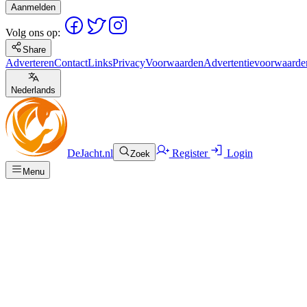
Aanmelden
Volg ons op:
Share
Adverteren
Contact
Links
Privacy
Voorwaarden
Advertentievoorwaarde
Nederlands
DeJacht.nl
Register
Login
Zoek
Menu