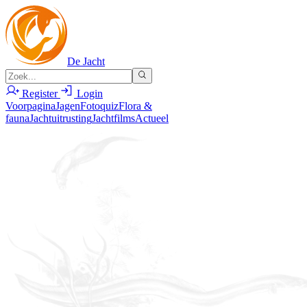
De Jacht
Register
Login
Voorpagina
Jagen
Fotoquiz
Flora &
fauna
Jachtuitrusting
Jachtfilms
Actueel