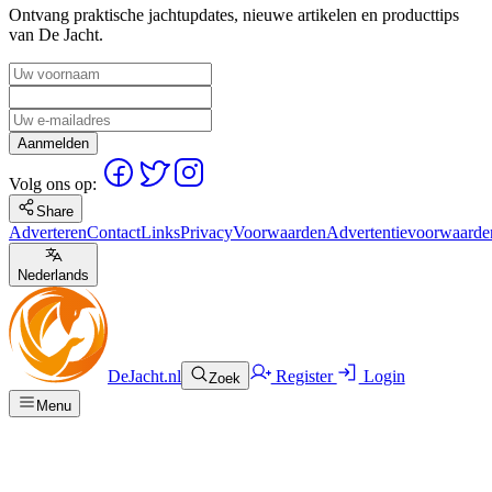
Ontvang praktische jachtupdates, nieuwe artikelen en producttips
van De Jacht.
Aanmelden
Volg ons op:
Share
Adverteren
Contact
Links
Privacy
Voorwaarden
Advertentievoorwaarde
Nederlands
DeJacht.nl
Register
Login
Zoek
Menu