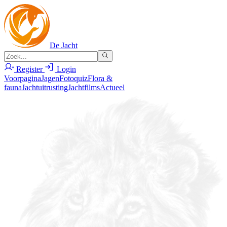
De Jacht
Register
Login
Voorpagina
Jagen
Fotoquiz
Flora &
fauna
Jachtuitrusting
Jachtfilms
Actueel