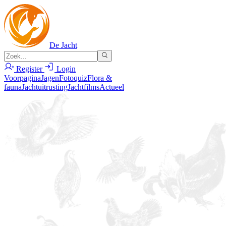
De Jacht
Register
Login
Voorpagina
Jagen
Fotoquiz
Flora &
fauna
Jachtuitrusting
Jachtfilms
Actueel