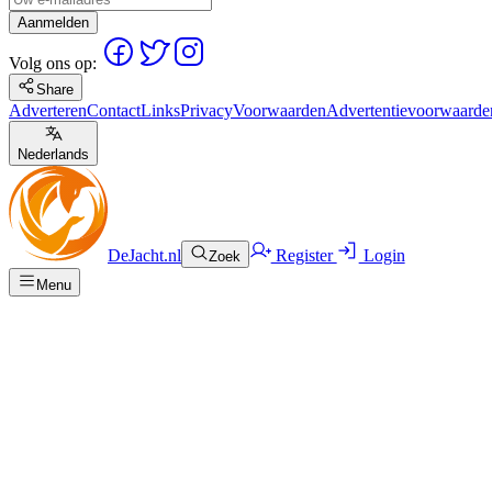
Aanmelden
Volg ons op:
Share
Adverteren
Contact
Links
Privacy
Voorwaarden
Advertentievoorwaarde
Nederlands
DeJacht.nl
Register
Login
Zoek
Menu