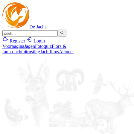
De Jacht
Register
Login
Voorpagina
Jagen
Fotoquiz
Flora &
fauna
Jachtuitrusting
Jachtfilms
Actueel