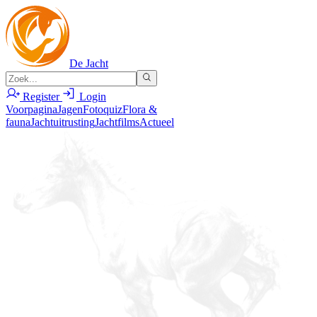
De Jacht
Register
Login
Voorpagina
Jagen
Fotoquiz
Flora &
fauna
Jachtuitrusting
Jachtfilms
Actueel